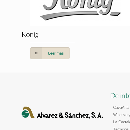
Konig
Leer más
De int
CavaAlta
Wineliver
La Coctel
Términos 