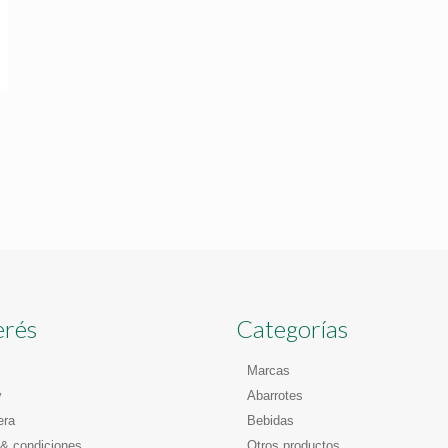
erés
Categorías
Marcas
y
Abarrotes
era
Bebidas
& condiciones
Otros productos