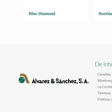
Blue Diamond
Burria
De int
CavaAlta
Wineliver
La Coctel
Términos 
Políticas 