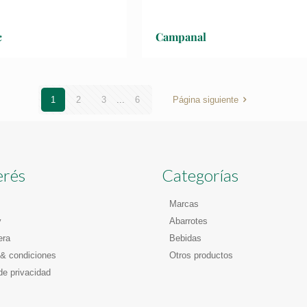
c
Campanal
1
2
3
...
6
Página siguiente
erés
Categorías
Marcas
y
Abarrotes
era
Bebidas
& condiciones
Otros productos
de privacidad