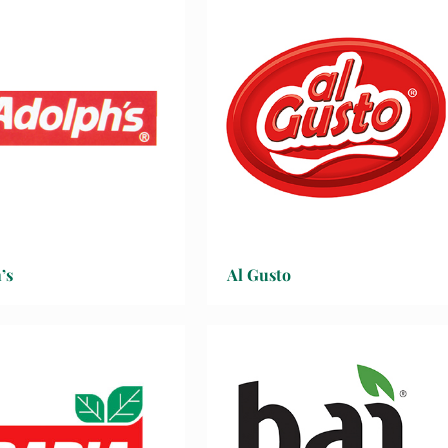
’s
Al Gusto