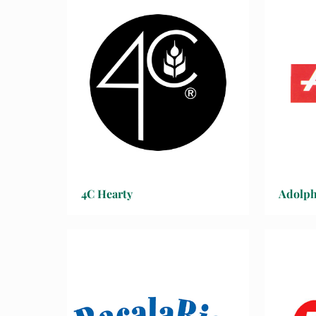
4C Hearty
Adolph