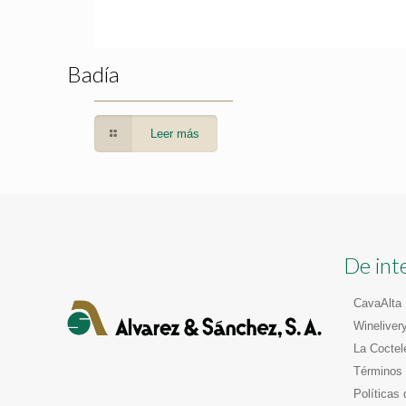
Badía
Leer más
De int
CavaAlta
Wineliver
La Coctel
Términos 
Políticas 