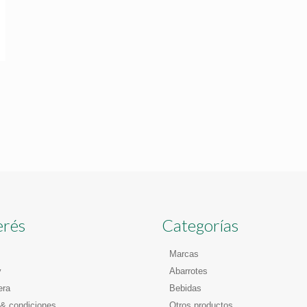
erés
Categorías
Marcas
y
Abarrotes
era
Bebidas
& condiciones
Otros productos