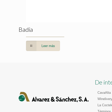
Badía
Leer más
De int
CavaAlta
Wineliver
La Coctel
Términos 