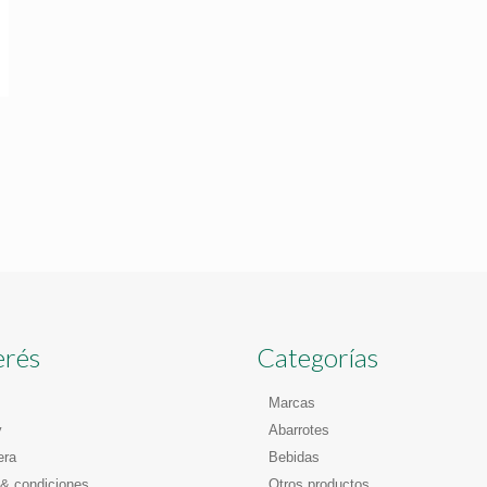
erés
Categorías
Marcas
y
Abarrotes
era
Bebidas
& condiciones
Otros productos