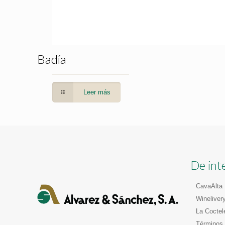
Badía
Leer más
De int
CavaAlta
Wineliver
La Coctel
Términos 